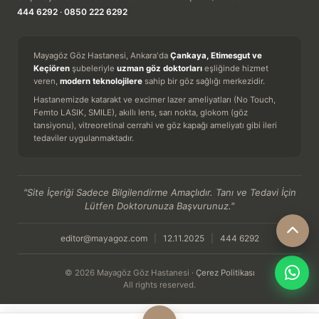
444 6292
·
0850 222 6292
Mayagöz Göz Hastanesi, Ankara'da
Çankaya, Etimesgut ve
Keçiören
şubeleriyle
uzman göz doktorları
eşliğinde hizmet
veren,
modern teknolojilere
sahip bir göz sağlığı merkezidir.
Hastanemizde katarakt ve excimer lazer ameliyatları (No Touch,
Femto LASIK, SMILE), akıllı lens, sarı nokta, glokom (göz
tansiyonu), vitreoretinal cerrahi ve göz kapağı ameliyatı gibi ileri
tedaviler uygulanmaktadır.
"Site İçeriği Sadece Bilgilendirme Amaçlıdır. Tanı ve Tedavi İçin
Lütfen Doktorunuza Başvurunuz."
editor@mayagoz.com
|
12.11.2025
|
444 6292
© 2026 Mayagöz Göz Hastanesi ·
Çerez Politikası
All rights reserved.