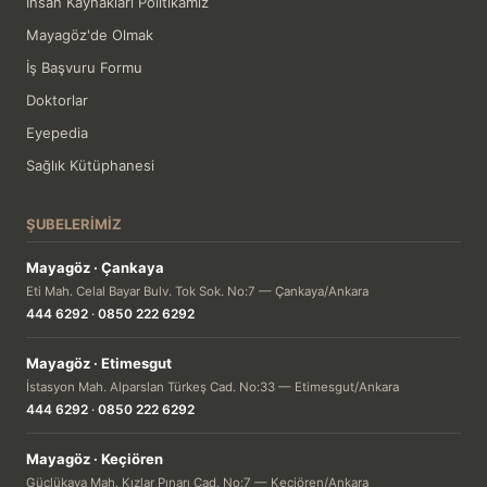
İnsan Kaynakları Politikamız
Mayagöz'de Olmak
İş Başvuru Formu
Doktorlar
Eyepedia
Sağlık Kütüphanesi
ŞUBELERIMIZ
Mayagöz · Çankaya
Eti Mah. Celal Bayar Bulv. Tok Sok. No:7 — Çankaya/Ankara
444 6292
·
0850 222 6292
Mayagöz · Etimesgut
İstasyon Mah. Alparslan Türkeş Cad. No:33 — Etimesgut/Ankara
444 6292
·
0850 222 6292
Mayagöz · Keçiören
Güçlükaya Mah. Kızlar Pınarı Cad. No:7 — Keçiören/Ankara