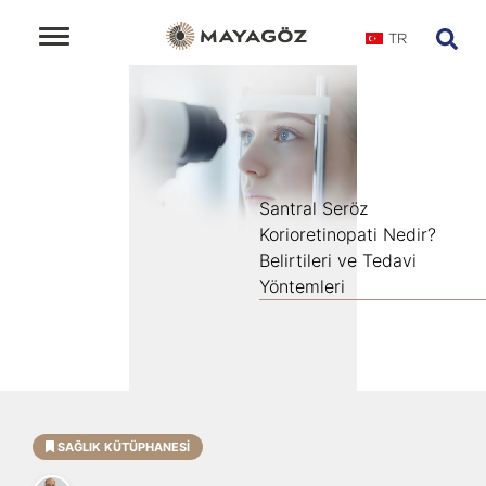
TR
Santral Seröz
Korioretinopati Nedir?
Belirtileri ve Tedavi
Yöntemleri
SAĞLIK KÜTÜPHANESI