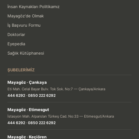
İnsan Kaynakları Politikamız
Mayagöz'de Olmak
İş Başvuru Formu
Doktorlar
Eyepedia
Sağlık Kütüphanesi
ŞUBELERIMIZ
Mayagöz · Çankaya
Eti Mah. Celal Bayar Bulv. Tok Sok. No:7 — Çankaya/Ankara
444 6292
·
0850 222 6292
Mayagöz · Etimesgut
İstasyon Mah. Alparslan Türkeş Cad. No:33 — Etimesgut/Ankara
444 6292
·
0850 222 6292
Mayagöz · Keçiören