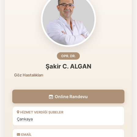
OPR. DR.
Şakir C. ALGAN
Göz Hastalıkları
Online Randevu
HIZMET VERDIĞI ŞUBELER
Çankaya
EMAIL