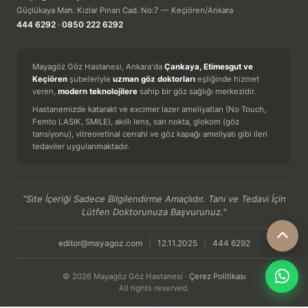
Güçlükaya Mah. Kızlar Pınarı Cad. No:7 — Keçiören/Ankara
444 6292
·
0850 222 6292
Mayagöz Göz Hastanesi, Ankara'da
Çankaya, Etimesgut ve
Keçiören
şubeleriyle
uzman göz doktorları
eşliğinde hizmet
veren,
modern teknolojilere
sahip bir göz sağlığı merkezidir.
Hastanemizde katarakt ve excimer lazer ameliyatları (No Touch,
Femto LASIK, SMILE), akıllı lens, sarı nokta, glokom (göz
tansiyonu), vitreoretinal cerrahi ve göz kapağı ameliyatı gibi ileri
tedaviler uygulanmaktadır.
"Site İçeriği Sadece Bilgilendirme Amaçlıdır. Tanı ve Tedavi İçin
Lütfen Doktorunuza Başvurunuz."
editor@mayagoz.com
|
12.11.2025
|
444 6292
© 2026 Mayagöz Göz Hastanesi ·
Çerez Politikası
All rights reserved.