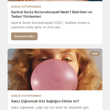
SAĞLIK KÜTÜPHANESI
Santral Seröz Korioretinopati Nedir? Belirtileri ve
Tedavi Yöntemleri
Santral Seröz Korioretinopati (CSC), özellikle stresli iş
yaşamına sahip genç ve orta yaşl…
Devamını Oku
YAZI
SAĞLIK KÜTÜPHANESI
Sakız Çiğnemek Göz Sağlığını Etkiler mi?
Sakız çiğnemek, çoğu kişi için basit bir alışkanlık gibi