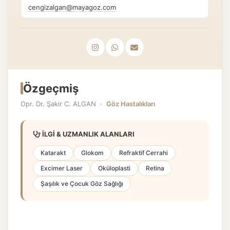
cengizalgan@mayagoz.com
Özgeçmiş
Opr. Dr. Şakir C. ALGAN ·
Göz Hastalıkları
İLGI & UZMANLIK ALANLARI
Katarakt
Glokom
Refraktif Cerrahi
Excimer Laser
Oküloplasti
Retina
Şaşılık ve Çocuk Göz Sağlığı