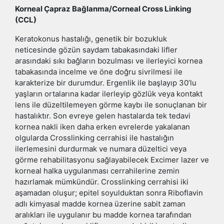
Korneal Çapraz Bağlanma/Corneal Cross Linking
(CCL)
Keratokonus hastalığı, genetik bir bozukluk
neticesinde gözün saydam tabakasındaki lifler
arasındaki sıkı bağların bozulması ve ilerleyici kornea
tabakasında incelme ve öne doğru sivrilmesi ile
karakterize bir durumdur. Ergenlik ile başlayıp 30’lu
yaşların ortalarına kadar ilerleyip gözlük veya kontakt
lens ile düzeltilemeyen görme kaybı ile sonuçlanan bir
hastalıktır. Son evreye gelen hastalarda tek tedavi
kornea nakli iken daha erken evrelerde yakalanan
olgularda Crosslinking cerrahisi ile hastalığın
ilerlemesini durdurmak ve numara düzeltici veya
görme rehabilitasyonu sağlayabilecek Excimer lazer ve
korneal halka uygulanması cerrahilerine zemin
hazırlamak mümkündür. Crosslinking cerrahisi iki
aşamadan oluşur; epitel soyulduktan sonra Riboflavin
adlı kimyasal madde kornea üzerine sabit zaman
aralıkları ile uygulanır bu madde kornea tarafından