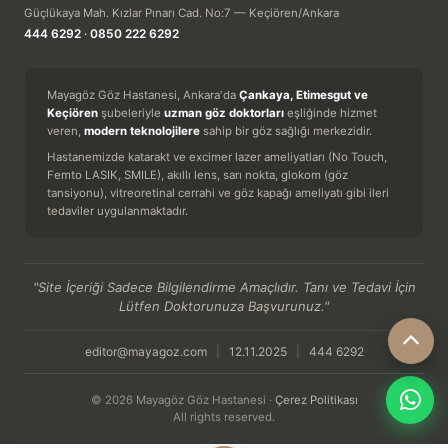
Güçlükaya Mah. Kızlar Pınarı Cad. No:7 — Keçiören/Ankara
444 6292
·
0850 222 6292
Mayagöz Göz Hastanesi, Ankara'da
Çankaya, Etimesgut ve
Keçiören
şubeleriyle
uzman göz doktorları
eşliğinde hizmet
veren,
modern teknolojilere
sahip bir göz sağlığı merkezidir.
Hastanemizde katarakt ve excimer lazer ameliyatları (No Touch,
Femto LASIK, SMILE), akıllı lens, sarı nokta, glokom (göz
tansiyonu), vitreoretinal cerrahi ve göz kapağı ameliyatı gibi ileri
tedaviler uygulanmaktadır.
"Site İçeriği Sadece Bilgilendirme Amaçlıdır. Tanı ve Tedavi İçin
Lütfen Doktorunuza Başvurunuz."
editor@mayagoz.com
|
12.11.2025
|
444 6292
© 2026 Mayagöz Göz Hastanesi ·
Çerez Politikası
All rights reserved.