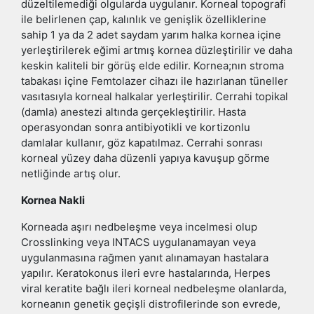
düzeltilemediği olgularda uygulanır. Korneal topografi
ile belirlenen çap, kalınlık ve genişlik özelliklerine
sahip 1 ya da 2 adet saydam yarım halka kornea içine
yerleştirilerek eğimi artmış kornea düzleştirilir ve daha
keskin kaliteli bir görüş elde edilir. Kornea;nın stroma
tabakası içine Femtolazer cihazı ile hazırlanan tüneller
vasıtasıyla korneal halkalar yerleştirilir. Cerrahi topikal
(damla) anestezi altında gerçekleştirilir. Hasta
operasyondan sonra antibiyotikli ve kortizonlu
damlalar kullanır, göz kapatılmaz. Cerrahi sonrası
korneal yüzey daha düzenli yapıya kavuşup görme
netliğinde artış olur.
Kornea Nakli
Korneada aşırı nedbeleşme veya incelmesi olup
Crosslinking veya INTACS uygulanamayan veya
uygulanmasına rağmen yanıt alınamayan hastalara
yapılır. Keratokonus ileri evre hastalarında, Herpes
viral keratite bağlı ileri korneal nedbeleşme olanlarda,
korneanın genetik geçişli distrofilerinde son evrede,