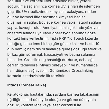
soğutulur ve korneal lifler arasında birikir, yeterli
soğurulma sağlanılınca kornea UV ışınları ile işlemden
geçirilir. UV riboflavinde kimyasal reaksiyona neden
olur ve korneal lifler arasında kimyasal bağlar
oluşmasını sağlar. Böylece kornea yapısı, stabil sağlam
yapıya kavuşturulur. Ameliyat damla şeklinde yüzeysel
anestezi altında uygulanır operasyon sonunda göze
kontakt lens yerleştirilir. Tıpkı PRK/No Touch lazerde
olduğu gibi bu lens birkaç gün gözde kalır ve hasta 10
gün hem iç hem dış ortamlarda güneş gözlüğü takar ve
birkaç gün süren ışık hassasiyeti ve batma sulanma
hisseder. Crosslinking hastalığı durdurur, daha ağır
cerrahi tedavilere ihtiyacı önleyebilir ve numaralarda
hafif düşme sağlayabilir. Günümüzde Crosslinking
keratokus tedavisinde ilk tercihtir.
Intacs (Korneal Halka)
Keratokonus hastalarında, saydam kornea tabakasının
eğriliğinin ileri düzeyde olduğu ve görme düzeyinin
gözlük, kontakt lens veya lazer cerrahisi ile