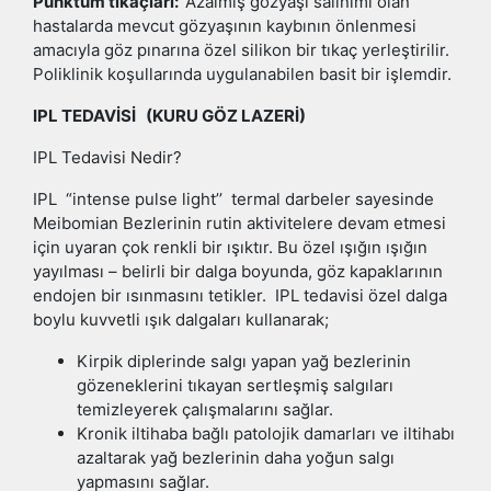
Punktum tıkaçları:
Azalmış gözyaşı salınımı olan
hastalarda mevcut gözyaşının kaybının önlenmesi
amacıyla göz pınarına özel silikon bir tıkaç yerleştirilir.
Poliklinik koşullarında uygulanabilen basit bir işlemdir.
IPL TEDAVİSİ (KURU GÖZ LAZERİ)
IPL Tedavisi Nedir?
IPL “intense pulse light’’ termal darbeler sayesinde
Meibomian Bezlerinin rutin aktivitelere devam etmesi
için uyaran çok renkli bir ışıktır. Bu özel ışığın ışığın
yayılması – belirli bir dalga boyunda, göz kapaklarının
endojen bir ısınmasını tetikler. IPL tedavisi özel dalga
boylu kuvvetli ışık dalgaları kullanarak;
Kirpik diplerinde salgı yapan yağ bezlerinin
gözeneklerini tıkayan sertleşmiş salgıları
temizleyerek çalışmalarını sağlar.
Kronik iltihaba bağlı patolojik damarları ve iltihabı
azaltarak yağ bezlerinin daha yoğun salgı
yapmasını sağlar.