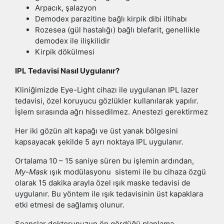
Arpacık, şalazyon
Demodex parazitine bağlı kirpik dibi iltihabı
Rozesea (gül hastalığı) bağlı blefarit, genellikle
demodex ile ilişkilidir
Kirpik dökülmesi
IPL Tedavisi Nasıl Uygulanır?
Kliniğimizde Eye-Light cihazı ile uygulanan IPL lazer
tedavisi, özel koruyucu gözlükler kullanılarak yapılır.
İşlem sırasında ağrı hissedilmez. Anestezi gerektirmez
Her iki gözün alt kapağı ve üst yanak bölgesini
kapsayacak şekilde 5 ayrı noktaya IPL uygulanır.
Ortalama 10 – 15 saniye süren bu işlemin ardından,
My-Mask
ışık modülasyonu sistemi ile bu cihaza özgü
olarak 15 dakika arayla özel ışık maske tedavisi de
uygulanır. Bu yöntem ile ışık tedavisinin üst kapaklara
etki etmesi de sağlamış olunur.
Seanslar doktorunuzun ön gördüğü planlama