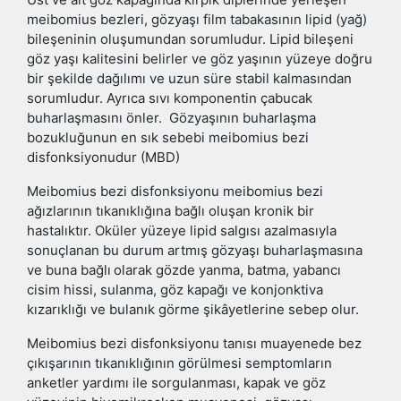
meibomius bezleri, gözyaşı film tabakasının lipid (yağ)
bileşeninin oluşumundan sorumludur. Lipid bileşeni
göz yaşı kalitesini belirler ve göz yaşının yüzeye doğru
bir şekilde dağılımı ve uzun süre stabil kalmasından
sorumludur. Ayrıca sıvı komponentin çabucak
buharlaşmasını önler. Gözyaşının buharlaşma
bozukluğunun en sık sebebi meibomius bezi
disfonksiyonudur (MBD)
Meibomius bezi disfonksiyonu meibomius bezi
ağızlarının tıkanıklığına bağlı oluşan kronik bir
hastalıktır. Oküler yüzeye lipid salgısı azalmasıyla
sonuçlanan bu durum artmış gözyaşı buharlaşmasına
ve buna bağlı
olarak gözde yanma, batma, yabancı
cisim hissi, sulanma, göz kapağı ve konjonktiva
kızarıklığı ve bulanık görme şikâyetlerine sebep olur.
Meibomius bezi disfonksiyonu tanısı muayenede bez
çıkışarının tıkanıklığının görülmesi semptomların
anketler yardımı ile sorgulanması, kapak ve göz