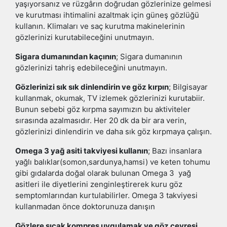
yaşıyorsanız ve rüzgârın doğrudan gözlerinize gelmesi
ve kurutması ihtimalini azaltmak için güneş gözlüğü
kullanın. Klimaları ve saç kurutma makinelerinin
gözlerinizi kurutabileceğini unutmayın.
Sigara dumanından kaçının
; Sigara dumanının
gözlerinizi tahriş edebileceğini unutmayın.
Gözlerinizi sık sık dinlendirin ve göz kırpın
; Bilgisayar
kullanmak, okumak, TV izlemek gözlerinizi kurutabiir.
Bunun sebebi göz kırpma sayımızın bu aktiviteler
sırasında azalmasıdır. Her 20 dk da bir ara verin,
gözlerinizi dinlendirin ve daha sık göz kırpmaya çalışın.
Omega 3 yağ asiti takviyesi kullanın
; Bazı insanlara
yağlı balıklar(somon,sardunya,hamsi) ve keten tohumu
gibi gıdalarda doğal olarak bulunan Omega 3 yağ
asitleri ile diyetlerini zenginleştirerek kuru göz
semptomlarından kurtulabilirler. Omega 3 takviyesi
kullanmadan önce doktorunuza danışın
Gözlere sıcak kompres uygulamak ve göz çevresi