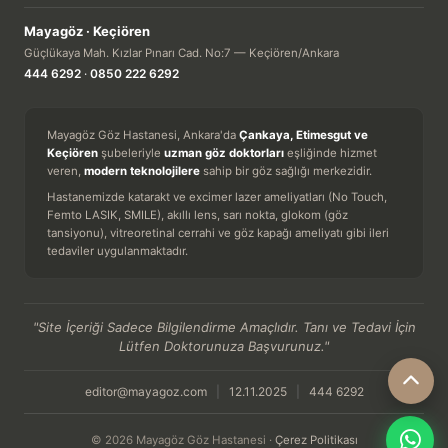
Mayagöz · Keçiören
Güçlükaya Mah. Kızlar Pınarı Cad. No:7 — Keçiören/Ankara
444 6292
·
0850 222 6292
Mayagöz Göz Hastanesi, Ankara'da
Çankaya, Etimesgut ve
Keçiören
şubeleriyle
uzman göz doktorları
eşliğinde hizmet
veren,
modern teknolojilere
sahip bir göz sağlığı merkezidir.
Hastanemizde katarakt ve excimer lazer ameliyatları (No Touch,
Femto LASIK, SMILE), akıllı lens, sarı nokta, glokom (göz
tansiyonu), vitreoretinal cerrahi ve göz kapağı ameliyatı gibi ileri
tedaviler uygulanmaktadır.
"Site İçeriği Sadece Bilgilendirme Amaçlıdır. Tanı ve Tedavi İçin
Lütfen Doktorunuza Başvurunuz."
editor@mayagoz.com
|
12.11.2025
|
444 6292
© 2026 Mayagöz Göz Hastanesi ·
Çerez Politikası