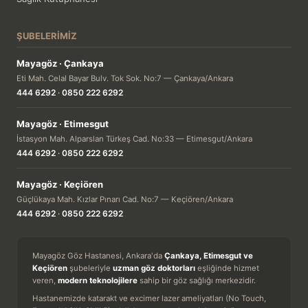
ŞUBELERIMIZ
Mayagöz · Çankaya
Eti Mah. Celal Bayar Bulv. Tok Sok. No:7 — Çankaya/Ankara
444 6292
·
0850 222 6292
Mayagöz · Etimesgut
İstasyon Mah. Alparslan Türkeş Cad. No:33 — Etimesgut/Ankara
444 6292
·
0850 222 6292
Mayagöz · Keçiören
Güçlükaya Mah. Kızlar Pınarı Cad. No:7 — Keçiören/Ankara
444 6292
·
0850 222 6292
Mayagöz Göz Hastanesi, Ankara'da
Çankaya, Etimesgut ve
Keçiören
şubeleriyle
uzman göz doktorları
eşliğinde hizmet
veren,
modern teknolojilere
sahip bir göz sağlığı merkezidir.
Hastanemizde katarakt ve excimer lazer ameliyatları (No Touch,