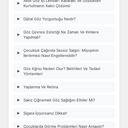
Akıllı Göz İçi Lensler: Katarakt Ve Gözlükten
▶
Kurtulmanın Kalıcı Çözümü
Dijital Göz Yorgunluğu Nedir?
▶
Göz Çevresi Estetiği Ne Zaman Ve Kimlere
▶
Yapılmalı?
Çocukluk Çağında Sessiz Salgın: Miyopinin
▶
İlerlemesi Nasıl Engellenebilir?
Göz Ağrısı Neden Olur? Belirtileri Ve Tedavi
▶
Yöntemleri
Yaşlanma Ve Retina
▶
Sakız Çiğnemek Göz Sağlığını Etkiler Mi?
▶
Sigara İçiyorsanız Dikkat!
▶
Çocuklarda Görme Problemleri Nasıl Anlaşılır?
▶