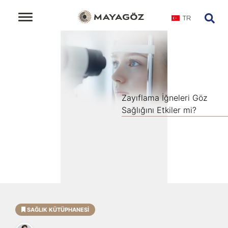
TR
Zayıflama İğneleri Göz
Sağlığını Etkiler mi?
SAĞLIK KÜTÜPHANESI