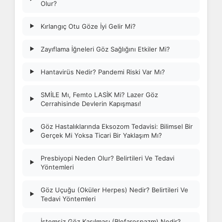
Olur?
Kırlangıç Otu Göze İyi Gelir Mi?
▶
Zayıflama İğneleri Göz Sağlığını Etkiler Mi?
▶
Hantavirüs Nedir? Pandemi Riski Var Mı?
▶
SMİLE Mı, Femto LASİK Mi? Lazer Göz
▶
Cerrahisinde Devlerin Kapışması!
Göz Hastalıklarında Eksozom Tedavisi: Bilimsel Bir
▶
Gerçek Mi Yoksa Ticari Bir Yaklaşım Mı?
Presbiyopi Neden Olur? Belirtileri Ve Tedavi
▶
Yöntemleri
Göz Uçuğu (Oküler Herpes) Nedir? Belirtileri Ve
▶
Tedavi Yöntemleri
İstemsiz Göz Kasılması (Blefarospazm) Nedir?