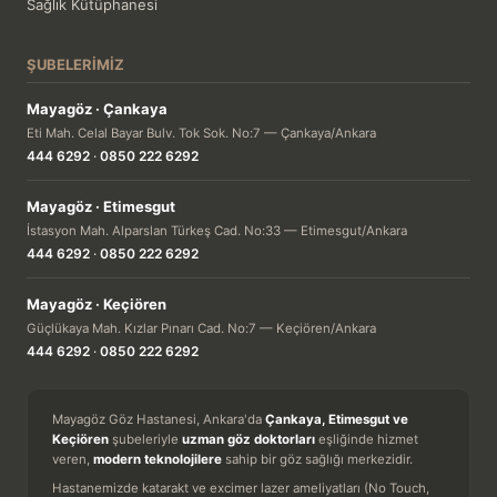
Sağlık Kütüphanesi
ŞUBELERIMIZ
Mayagöz · Çankaya
Eti Mah. Celal Bayar Bulv. Tok Sok. No:7 — Çankaya/Ankara
444 6292
·
0850 222 6292
Mayagöz · Etimesgut
İstasyon Mah. Alparslan Türkeş Cad. No:33 — Etimesgut/Ankara
444 6292
·
0850 222 6292
Mayagöz · Keçiören
Güçlükaya Mah. Kızlar Pınarı Cad. No:7 — Keçiören/Ankara
444 6292
·
0850 222 6292
Mayagöz Göz Hastanesi, Ankara'da
Çankaya, Etimesgut ve
Keçiören
şubeleriyle
uzman göz doktorları
eşliğinde hizmet
veren,
modern teknolojilere
sahip bir göz sağlığı merkezidir.
Hastanemizde katarakt ve excimer lazer ameliyatları (No Touch,