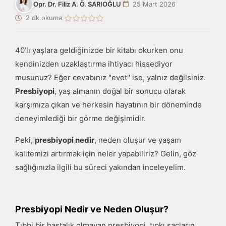
Opr. Dr. Filiz A. Ö. SARIOĞLU
|
25 Mart 2026
|
2 dk okuma
|
40’lı yaşlara geldiğinizde bir kitabı okurken onu
kendinizden uzaklaştırma ihtiyacı hissediyor
musunuz? Eğer cevabınız "evet" ise, yalnız değilsiniz.
Presbiyopi
, yaş almanın doğal bir sonucu olarak
karşımıza çıkan ve herkesin hayatının bir döneminde
deneyimlediği bir görme değişimidir.
Peki,
presbiyopi nedir
, neden oluşur ve yaşam
kalitemizi artırmak için neler yapabiliriz? Gelin, göz
sağlığınızla ilgili bu süreci yakından inceleyelim.
Presbiyopi Nedir ve Neden Oluşur?
Tıbbi bir hastalık olmayan presbiyopi, tıpkı saçların