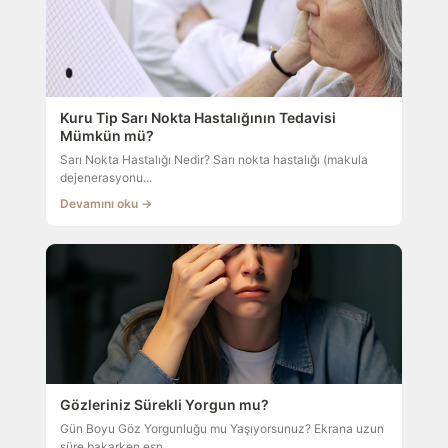
Kuru Tip Sarı Nokta Hastalığının Tedavisi
Mümkün mü?
Sarı Nokta Hastalığı Nedir? Sarı nokta hastalığı (makula
dejenerasyonu...
Devamını oku →
Gözleriniz Sürekli Yorgun mu?
Gün Boyu Göz Yorgunluğu mu Yaşıyorsunuz? Ekrana uzun
süre bakarken esn...