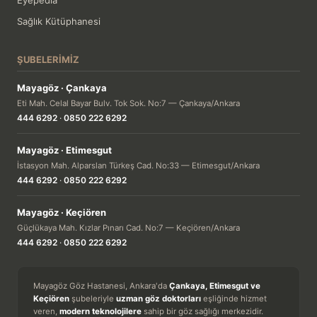
Sağlık Kütüphanesi
ŞUBELERIMIZ
Mayagöz · Çankaya
Eti Mah. Celal Bayar Bulv. Tok Sok. No:7 — Çankaya/Ankara
444 6292
·
0850 222 6292
Mayagöz · Etimesgut
İstasyon Mah. Alparslan Türkeş Cad. No:33 — Etimesgut/Ankara
444 6292
·
0850 222 6292
Mayagöz · Keçiören
Güçlükaya Mah. Kızlar Pınarı Cad. No:7 — Keçiören/Ankara
444 6292
·
0850 222 6292
Mayagöz Göz Hastanesi, Ankara'da
Çankaya, Etimesgut ve
Keçiören
şubeleriyle
uzman göz doktorları
eşliğinde hizmet
veren,
modern teknolojilere
sahip bir göz sağlığı merkezidir.