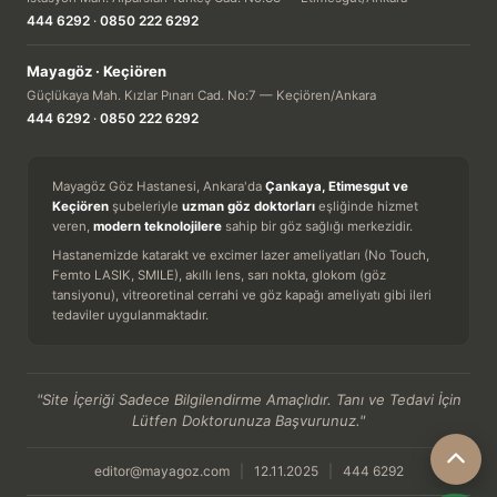
444 6292
·
0850 222 6292
Mayagöz · Keçiören
Güçlükaya Mah. Kızlar Pınarı Cad. No:7 — Keçiören/Ankara
444 6292
·
0850 222 6292
Mayagöz Göz Hastanesi, Ankara'da
Çankaya, Etimesgut ve
Keçiören
şubeleriyle
uzman göz doktorları
eşliğinde hizmet
veren,
modern teknolojilere
sahip bir göz sağlığı merkezidir.
Hastanemizde katarakt ve excimer lazer ameliyatları (No Touch,
Femto LASIK, SMILE), akıllı lens, sarı nokta, glokom (göz
tansiyonu), vitreoretinal cerrahi ve göz kapağı ameliyatı gibi ileri
tedaviler uygulanmaktadır.
"Site İçeriği Sadece Bilgilendirme Amaçlıdır. Tanı ve Tedavi İçin
Lütfen Doktorunuza Başvurunuz."
editor@mayagoz.com
|
12.11.2025
|
444 6292