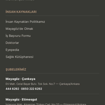
İNSAN KAYNAKLARI
İnsan Kaynakları Politikamız
Mayagöz'de Olmak
İş Başvuru Formu
Doktorlar
Eyepedia
Sağlık Kütüphanesi
ŞUBELERIMIZ
Mayagöz · Çankaya
Eti Mah. Celal Bayar Bulv. Tok Sok. No:7 — Çankaya/Ankara
444 6292
·
0850 222 6292
Mayagöz · Etimesgut
İstasyon Mah. Alparslan Türkeş Cad. No:33 — Etimesgut/Ankara