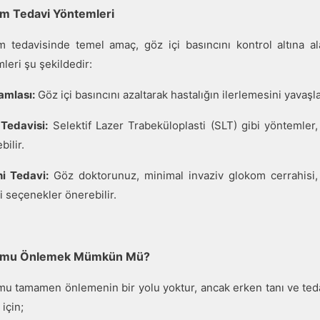
m Tedavi Yöntemleri
 tedavisinde temel amaç, göz içi basıncını kontrol altına ala
leri şu şekildedir:
amlası:
Göz içi basıncını azaltarak hastalığın ilerlemesini yavaşla
Tedavisi:
Selektif Lazer Trabeküloplasti (SLT) gibi yöntemler, g
bilir.
i Tedavi:
Göz doktorunuz, minimal invaziv glokom cerrahisi, 
i seçenekler önerebilir.
omu Önlemek Mümkün Mü?
u tamamen önlemenin bir yolu yoktur, ancak erken tanı ve teda
için;