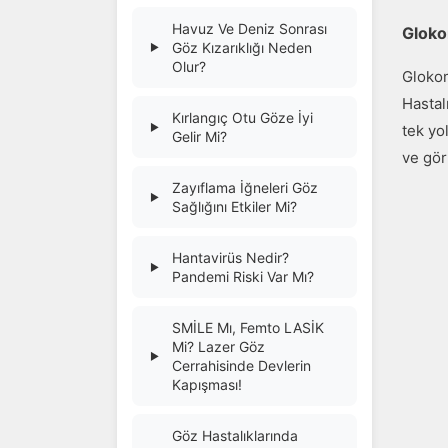
Havuz Ve Deniz Sonrası
Gloko
Göz Kızarıklığı Neden
▶
Olur?
Glokom
Hastal
Kırlangıç Otu Göze İyi
▶
tek yo
Gelir Mi?
ve gör
Zayıflama İğneleri Göz
▶
Sağlığını Etkiler Mi?
Hantavirüs Nedir?
▶
Pandemi Riski Var Mı?
SMİLE Mı, Femto LASİK
Mi? Lazer Göz
▶
Cerrahisinde Devlerin
Kapışması!
Göz Hastalıklarında