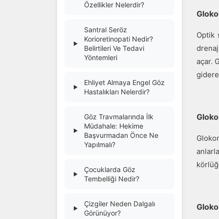
Özellikler Nelerdir?
Gloko
Santral Seröz
Optik 
Korioretinopati Nedir?
▶
drenaj
Belirtileri Ve Tedavi
Yöntemleri
açar. 
gidere
Ehliyet Almaya Engel Göz
▶
Hastalıkları Nelerdir?
Gloko
Göz Travmalarında İlk
Müdahale: Hekime
▶
Başvurmadan Önce Ne
Glokom
Yapılmalı?
anlar
körlüğ
Çocuklarda Göz
▶
Tembelliği Nedir?
Çizgiler Neden Dalgalı
Gloko
▶
Görünüyor?