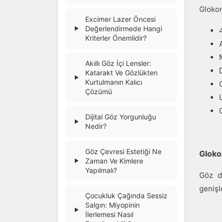
Glokom
Excimer Lazer Öncesi
Değerlendirmede Hangi
▶
Kriterler Önemlidir?
Akıllı Göz İçi Lensler:
Katarakt Ve Gözlükten
▶
Kurtulmanın Kalıcı
Çözümü
Dijital Göz Yorgunluğu
▶
Nedir?
Göz Çevresi Estetiği Ne
Gloko
Zaman Ve Kimlere
▶
Yapılmalı?
Göz d
genişl
Çocukluk Çağında Sessiz
Salgın: Miyopinin
▶
İlerlemesi Nasıl